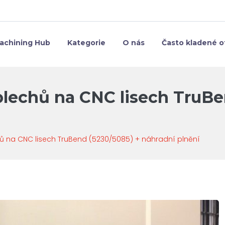
achining Hub
Kategorie
O nás
Často kladené o
plechů na CNC lisech TruBe
ů na CNC lisech TruBend (5230/5085) + náhradní plnění