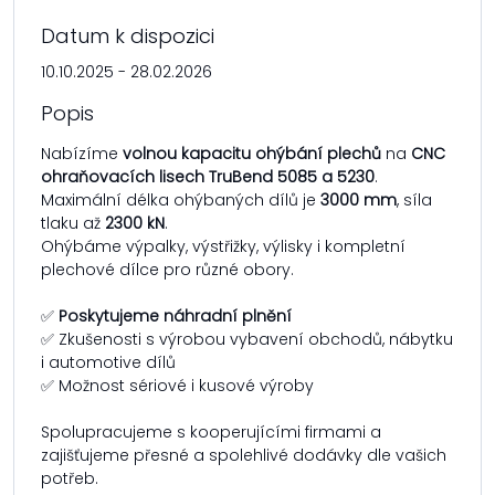
Datum k dispozici
10.10.2025 - 28.02.2026
Popis
Nabízíme
volnou kapacitu ohýbání plechů
na
CNC
ohraňovacích lisech TruBend 5085 a 5230
.
Maximální délka ohýbaných dílů je
3000 mm
, síla
tlaku až
2300 kN
.
Ohýbáme výpalky, výstřižky, výlisky i kompletní
plechové dílce pro různé obory.
✅
Poskytujeme náhradní plnění
✅ Zkušenosti s výrobou vybavení obchodů, nábytku
i automotive dílů
✅ Možnost sériové i kusové výroby
Spolupracujeme s kooperujícími firmami a
zajišťujeme přesné a spolehlivé dodávky dle vašich
potřeb.