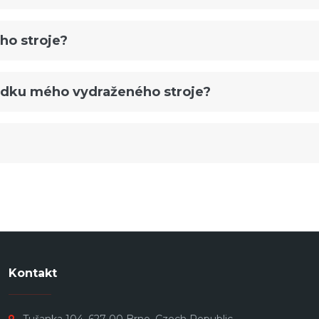
ho stroje?
ládku mého vydraženého stroje?
Kontakt
Tuřanka 104, 627 00 Brno, Czech Republic