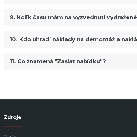
9. Kolik času mám na vyzvednutí vydražené
10. Kdo uhradí náklady na demontáž a nak
11. Co znamená "Zaslat nabídku"?
Zdroje
O nás