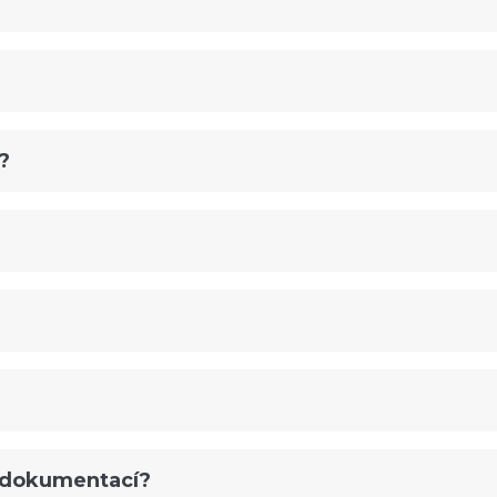
?
u dokumentací?