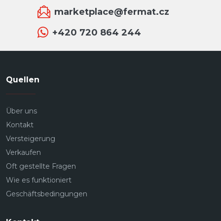
Certified Pre-Owned
marketplace@fermat.cz
Rebuilt
+420 720 864 244
Jahr
Aus
Quellen
≤ 1995
Über uns
Zu
Kontakt
2026
Versteigerung
Verkaufen
Oft gestellte Fragen
FILTER
RESETTEN
Wie es funktioniert
Geschäftsbedingungen