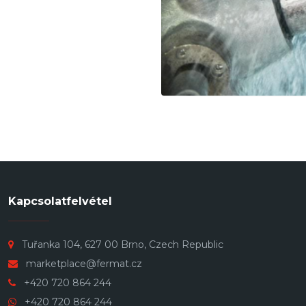
Kapcsolatfelvétel
Tuřanka 104, 627 00 Brno, Czech Republic
marketplace@fermat.cz
+420 720 864 244
+420 720 864 244