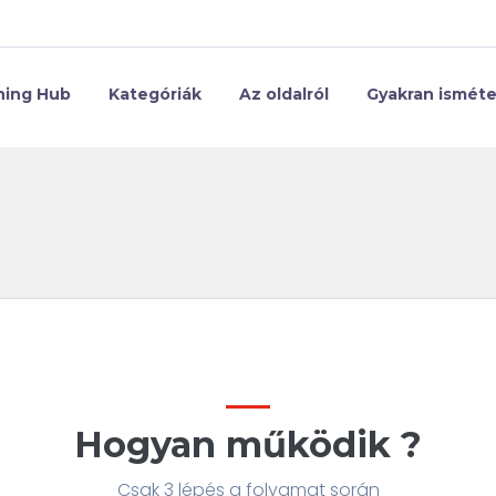
ning Hub
Kategóriák
Az oldalról
Gyakran isméte
Hogyan működik ?
Csak 3 lépés a folyamat során