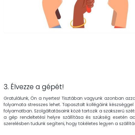
3. Élvezze a gépét!
Gratulálunk, Ön a nyertes! Tisztában vagyunk azonban azza
folyamata stresszes lehet. Tapasztalt kollégáink készséggel 
folyamatban. Szolgáltatásaink közé tartozik a szakszerű széts
a gép rendeltetési helyre szállítása és szükség esetén ad
szerelésben tudunk segíteni, hogy tökéletes legyen a szállítá