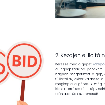
2. Kezdjen el licitáln
Keresse meg a gépét
kategór
a legnépszerűbb gépekért. É
nagyon megtetszett a gép, 
túllicitálják, akkor válassza
megkapja a gépet. A még el 
kijelölt értékesítési képvi
ajánlatot. Sok szerencsét!