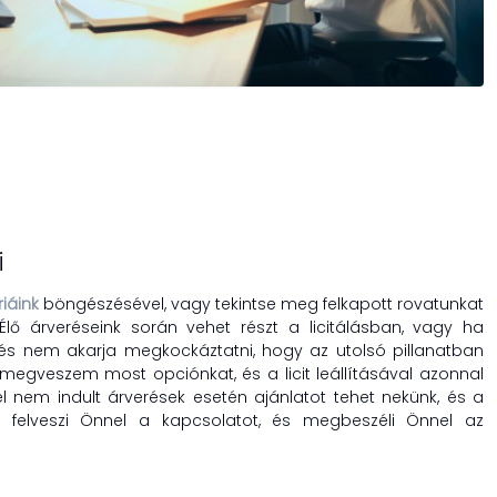
i
iáink
böngészésével, vagy tekintse meg felkapott rovatunkat
lő árveréseink során vehet részt a licitálásban, vagy ha
és nem akarja megkockáztatni, hogy az utolsó pillanatban
 a megveszem most opciónkat, és a licit leállításával azonnal
nem indult árverések esetén ajánlatot tehet nekünk, és a
selő felveszi Önnel a kapcsolatot, és megbeszéli Önnel az