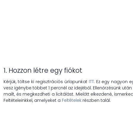
1. Hozzon létre egy fiókot
Kérjük, töltse ki regisztrációs űrlapunkat
ITT
. Ez egy nagyon 
vesz igénybe többet 1 percnél az idejéből. Ellenőrzésünk utá
mailt, és megkezdheti a licitálást. Mielőtt elkezdené, ismerk
Feltételeinkkel, amelyeket a
Feltételek
részben talál.