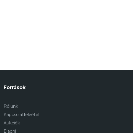
Források
Rólunk
Kapcsolatfelvétel
Aukciók
Eladni