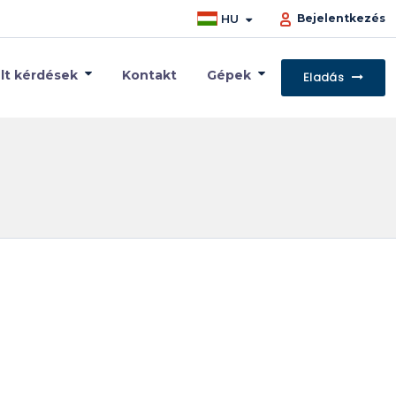
HU
Bejelentkezés
lt kérdések
Kontakt
Gépek
Eladás