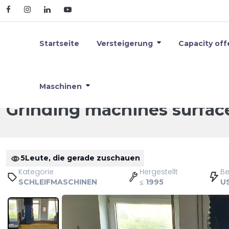
Startseite
Versteigerung
Capacity off
Maschinen
Grinding machines surface Kovosv
Startseite
Maschinen
Grinding machines surfac
5
Leute, die gerade zuschauen
Kategorie
Hergestellt
B
SCHLEIFMASCHINEN
≤ 1995
U