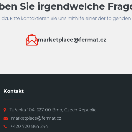
ben Sie irgendwelche Frag
ie da. Bitte kontaktieren Sie uns mithilfe einer der folgenden
marketplace@fermat.cz
Kontakt
Tuřanka 104, 627 00 Brno, Czech Republic
marketplace@fermat.cz
+420 720 864 244