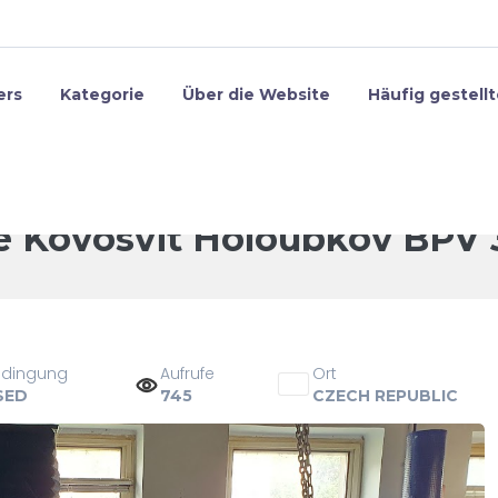
ers
Kategorie
Über die Website
Häufig gestell
it Holoubkov BPV 300 (1968)
e Kovosvit Holoubkov BPV 3
edingung
Aufrufe
Ort
SED
745
CZECH REPUBLIC