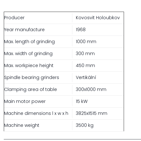
Producer
Kovosvit Holoubkov
Year manufacture
1968
Max. length of grinding
1000 mm
Max. width of grinding
300 mm
Max. workpiece height
450 mm
Spindle bearing grinders
Vertikální
Clamping area of table
300x1000 mm
Main motor power
15 kW
Machine dimensions l x w x h
3825x1515 mm
Machine weight
3500 kg