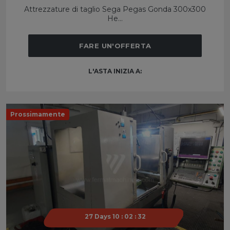
Attrezzature di taglio Sega Pegas Gonda 300x300
He...
FARE UN'OFFERTA
L'ASTA INIZIA A:
Prossimamente
27 Days 10 : 02 : 31
27 Days 10 : 02 : 31