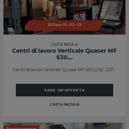
25 Days 10 : 02 : 31
25 Days 10 : 02 : 31
L'ASTA INIZIA A:
Centri di lavoro Verticale Quaser MF
630...
Centri di lavoro Verticale Quaser MF 630U/15C (201...
FARE UN'OFFERTA
L'ASTA INIZIA A:
Prossimamente