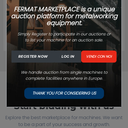
Centri di lavoro Verticale KOVOSVIT MAS, a.s. MCV...
FERMAT MARKETPLACE is a unique
auction platform for metalworking
equipment.
FARE UN'OFFERTA
Simply Register to participate in our auctions or
to list your machine for an auction sale.
L'ASTA INIZIA A:
VENDI CON NOI
REGISTER NOW
LOG IN
We handle auction from single machines to
complete facilities anywhere in Europe.
TYPES OF AUCTIONS
THANK YOU FOR CONSIDERING US
Start bidding with us
Explore the best marketplace for machines. We want
to be a part of your success and growth.