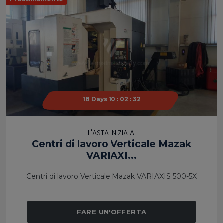
18 Days 10 : 02 : 31
18 Days 10 : 02 : 31
L'ASTA INIZIA A:
Centri di lavoro Verticale Mazak
VARIAXI...
Centri di lavoro Verticale Mazak VARIAXIS 500-5X
FARE UN'OFFERTA