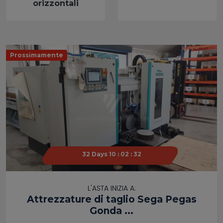
orizzontali
Prossimamente
32 Days 10 : 02 : 31
32 Days 10 : 02 : 31
L'ASTA INIZIA A:
Attrezzature di taglio Sega Pegas
Gonda ...