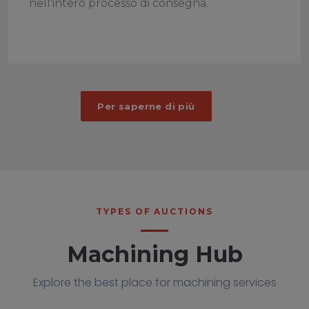
nell'intero processo di consegna.
Per saperne di più
TYPES OF AUCTIONS
Advertise Your Free
Machining Hub
Machining Capacity for
Free
Explore the best place for machining services
Maximize your machine utilization by listing