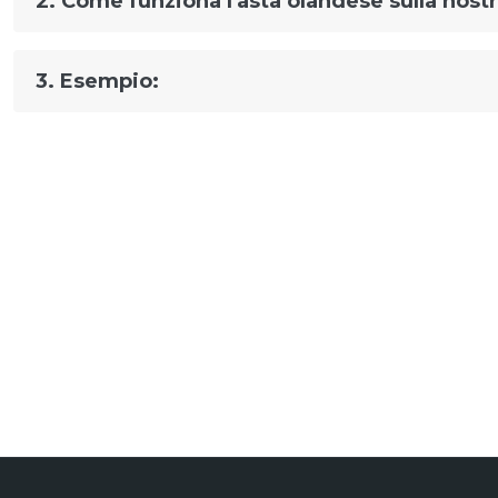
2. Come funziona l'asta olandese sulla nost
3. Esempio: