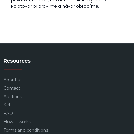
pevností/tvrdosti, navaříme i hliníkový bronz.
Polotovar připravíme a návar obrobíme.
Resources
About us
Contact
Auctions
Sell
FAQ
How it works
Terms and conditions